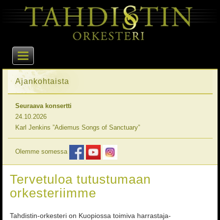
Ajankohtaista
Seuraava konsertti
24.10.2026
Karl Jenkins ”Adiemus Songs of Sanctuary”
Olemme somessa
Tervetuloa tutustumaan
orkesteriimme
Tahdistin-orkesteri on Kuopiossa toimiva harrastaja-