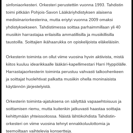
sinfoniaorkesteri. Orkesteri perustettiin vuonna 1993. Tahdistin
toimi pitkään Pohjois-Savon Lääkäriyhdistyksen alaisena
medisiinariorkesterina, mutta eriytyi vuonna 2009 omaksi
yhdistyksekseen. Tahdistimessa soittaa parhaimmillaan yli 40
musiikin harrastajaa erilaisilla ammatillisilla ja musiikillisilla
taustoilla. Soittajien ikähaarukka on opiskelijoista eläkeläisiin.
Orkesterin toiminta on ollut viime vuosina hyvin aktiivista, mistä
kiitos kuuluu idearikkaalle lääkäri-kapellimestari Harri Hyppölälle.
Harrastajaorkesterin toiminta perustuu vahvasti talkoohenkeen
ja soittajat huolehtivat palkatta musiikin ohella moninaisista
käytännön järjestelyistä.
Orkesterin toiminta-ajatuksena on säilyttää vapaaehtoisuus ja
soittamisen riemu, mutta kuitenkin jatkuvasti haastaa soittajia
kehittymään yhteissoitossa. Näistä lähtökohdista Tahdistin-
orkesteri on viime vuosina tehnyt ennakkoluulottomia ja
teemoiltaan vaihtelevia konsertteja.